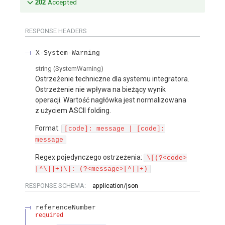
202
Accepted
RESPONSE HEADERS
X-System-Warning
string
(
SystemWarning
)
Ostrzeżenie techniczne dla systemu integratora.
Ostrzeżenie nie wpływa na bieżący wynik
operacji. Wartość nagłówka jest normalizowana
z użyciem ASCII folding.
Format:
[code]: message | [code]:
message
Regex pojedynczego ostrzeżenia:
\[(?<code>
[^\]]+)\]: (?<message>[^|]+)
RESPONSE SCHEMA:
application/json
referenceNumber
required