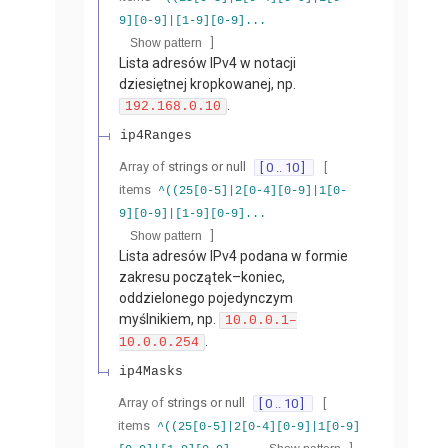
9][0-9]|[1-9][0-9]...
]
Show pattern
Lista adresów IPv4 w notacji
dziesiętnej kropkowanej, np.
.
192.168.0.10
ip4Ranges
Array of
strings or null
[ 0 .. 10 ]
[
items
^((25[0-5]|2[0-4][0-9]|1[0-
9][0-9]|[1-9][0-9]...
]
Show pattern
Lista adresów IPv4 podana w formie
zakresu początek–koniec,
oddzielonego pojedynczym
myślnikiem, np.
10.0.0.1–
.
10.0.0.254
ip4Masks
Array of
strings or null
[ 0 .. 10 ]
[
items
^((25[0-5]|2[0-4][0-9]|1[0-9]