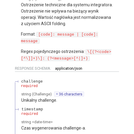
Ostrzeżenie techniczne dla systemu integratora.
Ostrzeżenie nie wpływa na bieżący wynik
operacji. Wartość nagłówka jest normalizowana
z użyciem ASCII folding.
Format:
[code]: message | [code]:
message
Regex pojedynczego ostrzeżenia:
\[(?<code>
[^\]]+)\]: (?<message>[^|]+)
RESPONSE SCHEMA:
application/json
challenge
required
string
(
Challenge
)
= 36 characters
Unikalny challenge.
timestamp
required
string
<
date-time
>
Czas wygenerowania challenge-a.