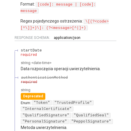
Format:
[code]: message | [code]:
message
Regex pojedynczego ostrzeżenia:
\[(?<code>
[^\]]+)\]: (?<message>[^|]+)
RESPONSE SCHEMA:
application/json
startDate
required
string
<
date-time
>
Data rozpoczęcia operacji uwierzytelnienia.
authenticationMethod
required
string
Deprecated
Enum
:
"Token"
"TrustedProfile"
"InternalCertificate"
"QualifiedSignature"
"QualifiedSeal"
"PersonalSignature"
"PeppolSignature"
Metoda uwierzytelnienia.