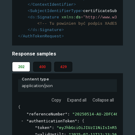
</
ContextIdentifier
>
<
SubjectIdentifierType
>
certificateSubject
</
S
<
ds:
Signature
xmlns:
ds
=
"
http://www.w3.org/20
<!-- Tu powinien być podpis XAdES -->
</
ds:
Signature
>
</
AuthTokenRequest
>
Response samples
202
400
429
Content type
application/json
Copy
Expand all
Collapse all
{
"referenceNumber"
: 
"20250514-AU-2DFC46C000-3A
"authenticationToken"
: 
{
"token"
: 
"eyJhbGciOiJIUzI1NiIsInR5cCI6Ikp
"validUntil"
: 
"2025-07-11T12:23:56.015430