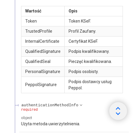
Wartość
Opis
Token
Token KSeF.
TrustedProfile
Profil Zaufany.
InternalCertificate
Certyfikat KSeF.
QualifiedSignature
Podpis kwalifikowany.
QualifiedSeal
Pieczęć kwalifikowana.
PersonalSignature
Podpis osobisty.
Podpis dostawcy usług
PeppolSignature
Peppol.
authenticationMethodInfo
required
object
Użyta metoda uwierzytelnienia.