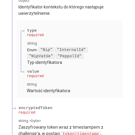
object
Identyfikator kontekstu do którego następuje
uwierzytelnienie.
type
required
string
Enum
:
"Nip"
"InternalId"
"NipVatUe"
"PeppolId"
Typ identyfikatora
value
required
string
Wartość identyfikatora
encryptedToken
required
string
<
byte
>
Zaszyfrowany token wraz z timestampem z
challenge'a, w postaci
,
token|timestamp