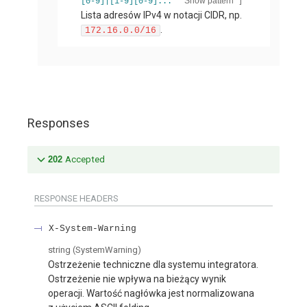
]
Show pattern
[0-9]|[1-9][0-9]...
Lista adresów IPv4 w notacji CIDR, np.
.
172.16.0.0/16
Responses
202
Accepted
RESPONSE HEADERS
X-System-Warning
string
(
SystemWarning
)
Ostrzeżenie techniczne dla systemu integratora.
Ostrzeżenie nie wpływa na bieżący wynik
operacji. Wartość nagłówka jest normalizowana