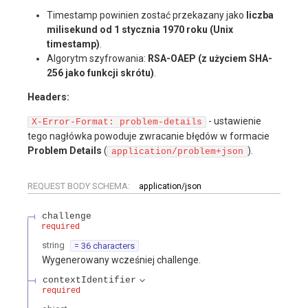
Timestamp powinien zostać przekazany jako
liczba
milisekund od 1 stycznia 1970 roku (Unix
timestamp)
.
Algorytm szyfrowania:
RSA-OAEP (z użyciem SHA-
256 jako funkcji skrótu)
.
Headers:
- ustawienie
X-Error-Format: problem-details
tego nagłówka powoduje zwracanie błędów w formacie
Problem Details
(
).
application/problem+json
REQUEST BODY SCHEMA:
application/json
challenge
required
string
= 36 characters
Wygenerowany wcześniej challenge.
contextIdentifier
required