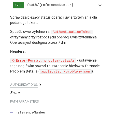
GET
/auth/{referenceNumber}
Sprawdza bieżący status operacji uwierzytelniania dla
podanego tokena.
Sposób uwierzytelnienia:
AuthenticationToken
otrzymany przy rozpoczęciu operacji uwierzytelniania.
Operacja jest dostępna przez 7 dni.
Headers:
- ustawienie
X-Error-Format: problem-details
tego nagłówka powoduje zwracanie błędów w formacie
Problem Details
(
).
application/problem+json
AUTHORIZATIONS:
Bearer
PATH
PARAMETERS
referenceNumber