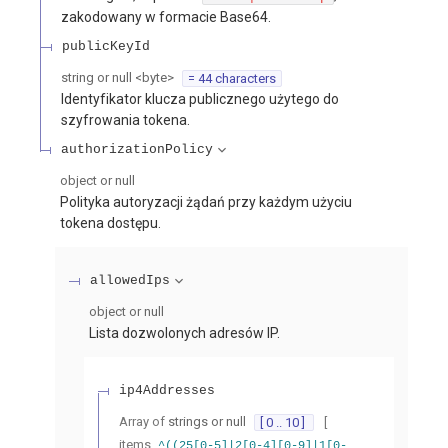
zakodowany w formacie Base64.
publicKeyId
string or null
<
byte
>
= 44 characters
Identyfikator klucza publicznego użytego do
szyfrowania tokena.
authorizationPolicy
object or null
Polityka autoryzacji żądań przy każdym użyciu
tokena dostępu.
allowedIps
object or null
Lista dozwolonych adresów IP.
ip4Addresses
Array of
strings or null
[ 0 .. 10 ]
[
items
^((25[0-5]|2[0-4][0-9]|1[0-