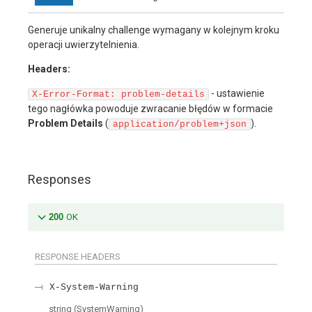
Generuje unikalny challenge wymagany w kolejnym kroku
operacji uwierzytelnienia.
Headers:
- ustawienie
X-Error-Format: problem-details
tego nagłówka powoduje zwracanie błędów w formacie
Problem Details
(
).
application/problem+json
Responses
200
OK
RESPONSE HEADERS
X-System-Warning
string
(
SystemWarning
)