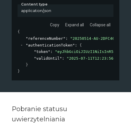
Content type
application/json
Copy
Expand all
Collapse all
{
"referenceNumber"
: 
"20250514-AU-2DFC46C000-3A
"authenticationToken"
: 
{
"token"
: 
"eyJhbGciOiJIUzI1NiIsInR5cCI6Ikp
"validUntil"
: 
"2025-07-11T12:23:56.015430
}
}
Pobranie statusu
uwierzytelniania