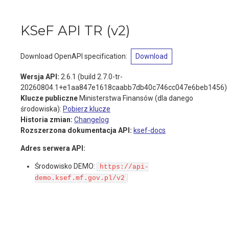
KSeF API TR
(
v2
)
Download OpenAPI specification
:
Download
Wersja API:
2.6.1 (build 2.7.0-tr-
20260804.1+e1aa847e1618caabb7db40c746cc047e6beb1456)
Klucze publiczne
Ministerstwa Finansów (dla danego
środowiska):
Pobierz klucze
Historia zmian:
Changelog
Rozszerzona dokumentacja API:
ksef-docs
Adres serwera API:
Środowisko DEMO:
https://api-
demo.ksef.mf.gov.pl/v2