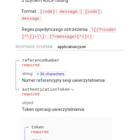
z użyciem ASCII folding.
Format:
[code]: message | [code]:
message
Regex pojedynczego ostrzeżenia:
\[(?<code>
[^\]]+)\]: (?<message>[^|]+)
RESPONSE SCHEMA:
application/json
referenceNumber
required
string
= 36 characters
Numer referencyjny sesji uwierzytelnienia.
authenticationToken
required
object
Token operacji uwierzytelnienia.
token
required