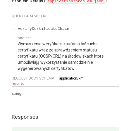
Problem Details
(
).
application/problem+json
QUERY
PARAMETERS
verifyCertificateChain
boolean
Wymuszenie weryfikacji zaufania łańcucha
certyfikatu wraz ze sprawdzeniem statusu
certyfikatu (OCSP/CRL) na środowiskach które
umożliwiają wykorzystanie samodzielnie
wygenerowanych certyfikatów.
REQUEST BODY SCHEMA:
application/xml
required
string
Responses