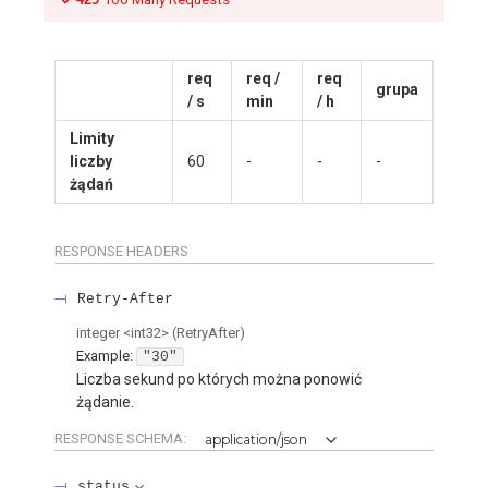
req
req /
req
grupa
/ s
min
/ h
Limity
liczby
60
-
-
-
żądań
RESPONSE HEADERS
Retry-After
integer
<
int32
>
(
RetryAfter
)
Example:
"30"
Liczba sekund po których można ponowić
żądanie.
RESPONSE SCHEMA:
application/json
status