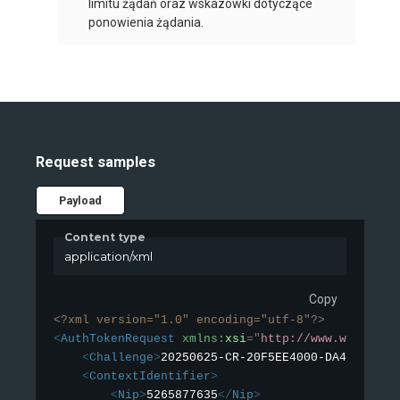
limitu żądań oraz wskazówki dotyczące
ponowienia żądania.
Request samples
Payload
Content type
application/xml
Copy
<?xml version="1.0" encoding="utf-8"?>
<
AuthTokenRequest
xmlns:
xsi
=
"
http://www.w3.org/2
<
Challenge
>
20250625-CR-20F5EE4000-DA48AE4124
<
ContextIdentifier
>
<
Nip
>
5265877635
</
Nip
>